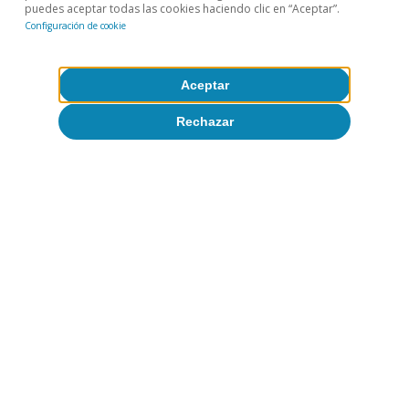
CaixaBank Research
puedes aceptar todas las cookies haciendo clic en “Aceptar”.
8 jul 2026
Configuración de cookie
Aceptar
Rechazar
Coyuntura de Portugal
La inversión y el consumo privado