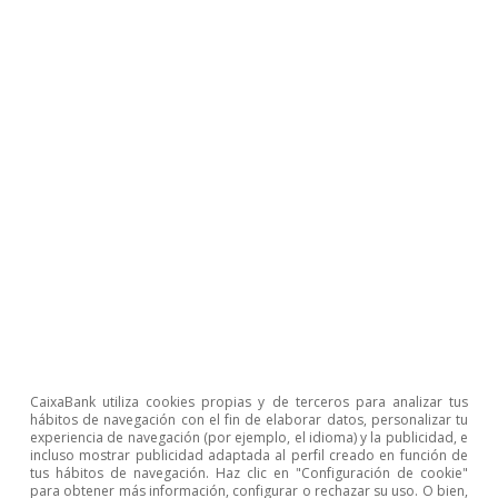
Coyuntura de Portugal
Portugal: se recuperan los niveles de
CaixaBank utiliza cookies propias y de terceros para analizar tus
confianza y el empleo se mantiene
hábitos de navegación con el fin de elaborar datos, personalizar tu
experiencia de navegación (por ejemplo, el idioma) y la publicidad, e
robusto
incluso mostrar publicidad adaptada al perfil creado en función de
tus hábitos de navegación. Haz clic en "Configuración de cookie"
para obtener más información, configurar o rechazar su uso. O bien,