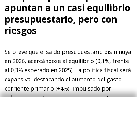
apuntan a un casi equilibrio
presupuestario, pero con
riesgos
Se prevé que el saldo presupuestario disminuya
en 2026, acercándose al equilibrio (0,1%, frente
al 0,3% esperado en 2025). La política fiscal será
expansiva, destacando el aumento del gasto
corriente primario (+4%), impulsado por
salarios y prestaciones sociales, y manteniendo
la tendencia de rápido crecimiento observada
en el periodo pospandemia. El Ejecutivo espera
que la ratio de deuda pública siga reduciéndose
hasta el 87,8% del PIB en 2026, una caída de 2,4