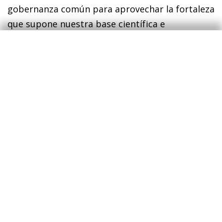
gobernanza común para aprovechar la fortaleza
que supone nuestra base científica e
investigadora y reducir la elevada dependencia
externa en semiconductores y modelos
fundacionales. Además, en otros artículos se
analiza la adopción de la IA en la economía
española y cómo puede afectar al crecimiento
de la productividad y al mercado laboral (véase
el artículo
«Productividad y empleo ante la IA
generativa: ¿qué sabemos?»
). Se pone de
manifiesto que, aunque las estimaciones
agregadas cambian mucho según los supuestos
acerca de la proporción de tareas afectadas por
la IA (y la ganancia media de productividad en
esas tareas), en el escenario más razonable