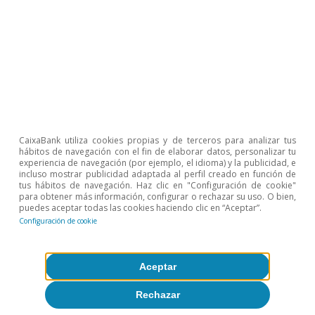
CaixaBank utiliza cookies propias y de terceros para analizar tus
hábitos de navegación con el fin de elaborar datos, personalizar tu
experiencia de navegación (por ejemplo, el idioma) y la publicidad, e
incluso mostrar publicidad adaptada al perfil creado en función de
tus hábitos de navegación. Haz clic en "Configuración de cookie"
para obtener más información, configurar o rechazar su uso. O bien,
puedes aceptar todas las cookies haciendo clic en “Aceptar”.
Configuración de cookie
Opinión
Economía española post-Ormuz
Aceptar
Oriol Aspachs
Rechazar
8 jul 2026