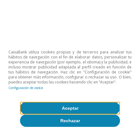
CaixaBank utiliza cookies propias y de terceros para analizar tus
hábitos de navegación con el fin de elaborar datos, personalizar tu
experiencia de navegación (por ejemplo, el idioma) y la publicidad, e
incluso mostrar publicidad adaptada al perfil creado en función de
tus hábitos de navegación. Haz clic en "Configuración de cookie"
para obtener más información, configurar o rechazar su uso. O bien,
puedes aceptar todas las cookies haciendo clic en “Aceptar”.
Configuración de cookie
Opinión
Economía española post-Ormuz
Aceptar
Oriol Aspachs
Rechazar
8 jul 2026