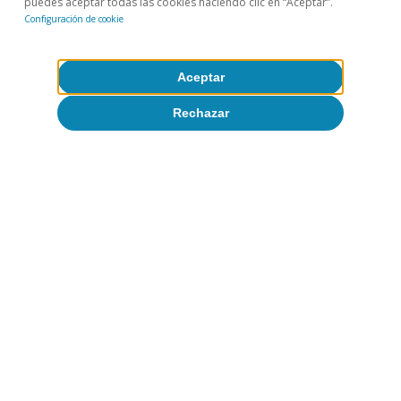
puedes aceptar todas las cookies haciendo clic en “Aceptar”.
Configuración de cookie
Aceptar
Rechazar
Opinión
La economía mundial en busca de un
nuevo equilibrio
José Ramón Díez
8 jul 2026