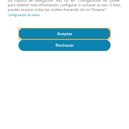
tus hábitos de navegación. Haz clic en "Configuración de cookie"
para obtener más información, configurar o rechazar su uso. O bien,
Economía española post-Ormuz
puedes aceptar todas las cookies haciendo clic en “Aceptar”.
Configuración de cookie
Oriol Aspachs
8 jul 2026
Aceptar
Rechazar