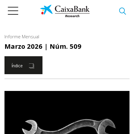
Pasar
al
contenido
principal
Informe Mensual
Marzo 2026
| Núm. 509
Índice