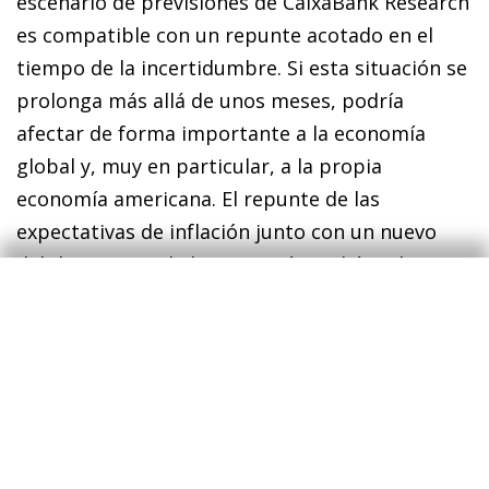
escenario de previsiones de CaixaBank Research
es compatible con un repunte acotado en el
tiempo de la incertidumbre. Si esta situación se
prolonga más allá de unos meses, podría
afectar de forma importante a la economía
global y, muy en particular, a la propia
economía americana. El repunte de las
expectativas de inflación junto con un nuevo
debilitamiento de la economía podría volver a
tensionar las condiciones financieras,
especialmente en un contexto de valoraciones
bursátiles ya muy ajustadas. A diferencia de la
crisis financiera o de la pandemia, esta vez el
motor que genera la incertidumbre tiene
nombre y apellidos, y en el fondo le interesa