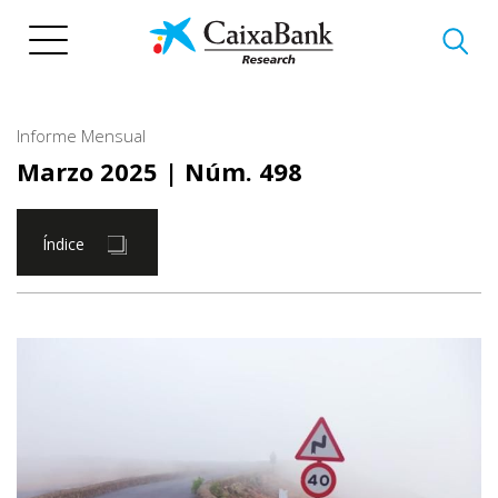
Pasar
al
contenido
principal
Informe Mensual
Marzo 2025
| Núm. 498
Índice