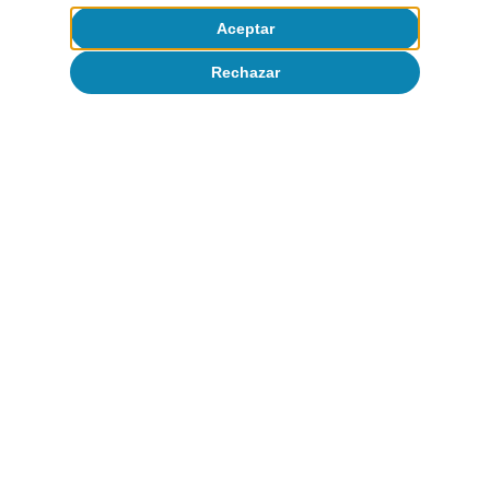
Aceptar
Rechazar
Opinión
La economía mundial en busca de un
nuevo equilibrio
José Ramón Díez
8 jul 2026