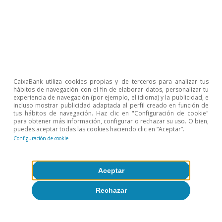
los miembros de la Fed consideran que el nivel
actual de tipos se sitúa en zona neutral. En la
eurozona, el BCE exhibió mayor continuidad en
su comunicación y las distintas intervenciones
siguieron realzando la estrategia de no
hipercalibrar las decisiones a cada pequeña
CaixaBank utiliza cookies propias y de terceros para analizar tus
hábitos de navegación con el fin de elaborar datos, personalizar tu
variación de los datos, dada la incertidumbre
experiencia de navegación (por ejemplo, el idioma) y la publicidad, e
del entorno.
incluso mostrar publicidad adaptada al perfil creado en función de
tus hábitos de navegación. Haz clic en "Configuración de cookie"
para obtener más información, configurar o rechazar su uso. O bien,
puedes aceptar todas las cookies haciendo clic en “Aceptar”.
Configuración de cookie
Aceptar
Rechazar