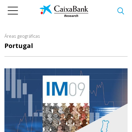
Pasar
al
contenido
principal
Áreas geográficas
Portugal