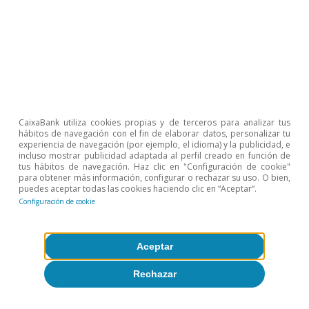
CaixaBank utiliza cookies propias y de terceros para analizar tus
hábitos de navegación con el fin de elaborar datos, personalizar tu
experiencia de navegación (por ejemplo, el idioma) y la publicidad, e
Coyuntura de Portugal
incluso mostrar publicidad adaptada al perfil creado en función de
tus hábitos de navegación. Haz clic en "Configuración de cookie"
Portugal: se recuperan los niveles de
para obtener más información, configurar o rechazar su uso. O bien,
puedes aceptar todas las cookies haciendo clic en “Aceptar”.
confianza y el empleo se mantiene
Configuración de cookie
robusto
CaixaBank Research
Aceptar
8 jul 2026
Rechazar