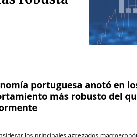
onomía portuguesa anotó en lo
rtamiento más robusto del qu
iormente
nsiderar los principales agregados macroeconómi