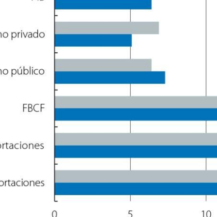
ndow)
w window)