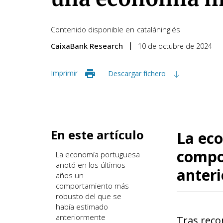
Contenido disponible en
catalán
inglés
CaixaBank Research
10 de octubre de 2024
Imprimir
Descargar fichero
En este artículo
La ec
compo
La economía portuguesa
anotó en los últimos
anter
años un
comportamiento más
robusto del que se
había estimado
anteriormente
Tras reco