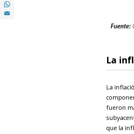
Compartir en with Whatsapp (opens in a 
Compartir en Email (opens in a new windo
La inf
La inflac
component
fueron más
subyacent
que la in