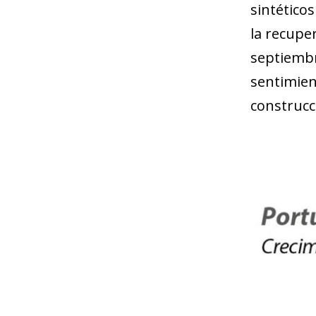
sintético
la recupe
septiembr
sentimien
construcc