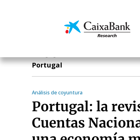
Pasar
al
contenido
Economía y mercado
principal
Áreas geográficas
Portugal
Análisis de coyuntura
Portugal: la revi
Cuentas Naciona
una economía m