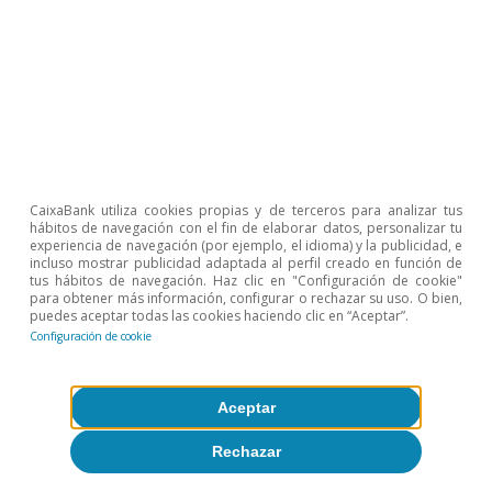
p. p. con respecto al trimestre anterior. La
subida de precios de obra nueva se desaceleró
de forma marcada (del 8,2% en el 4T 2020 al
2,3% en el 1T 2021), pero mantiene un
crecimiento por encima del mercado de
segunda mano, que registró una subida del
0,7%.
CaixaBank utiliza cookies propias y de terceros para analizar tus
hábitos de navegación con el fin de elaborar datos, personalizar tu
experiencia de navegación (por ejemplo, el idioma) y la publicidad, e
incluso mostrar publicidad adaptada al perfil creado en función de
tus hábitos de navegación. Haz clic en "Configuración de cookie"
para obtener más información, configurar o rechazar su uso. O bien,
puedes aceptar todas las cookies haciendo clic en “Aceptar”.
Configuración de cookie
Aceptar
Rechazar