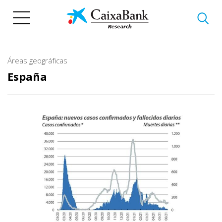
Pasar
al
contenido
principal
Áreas geográficas
España