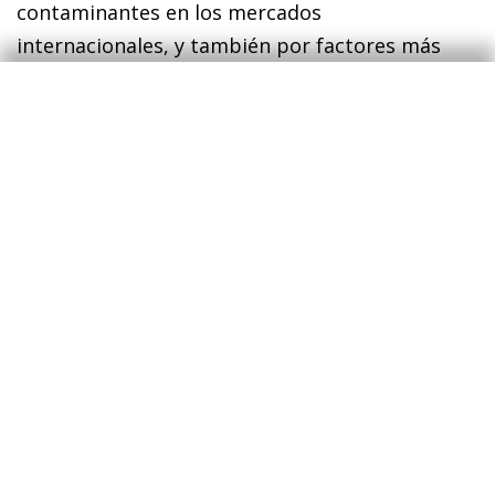
contaminantes en los mercados
internacionales, y también por factores más
coyunturales, como los efectos de base debido
a las fuertes caídas anotadas el año pasado. De
cara a los próximos meses, la evolución
contenida de la inflación subyacente podría
ceder paso a un mayor dinamismo mientras los
efectos de base se irán disipando.