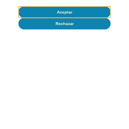
Aceptar
Rechazar
Opinión
La economía mundial en busca de un
nuevo equilibrio
José Ramón Díez
8 jul 2026