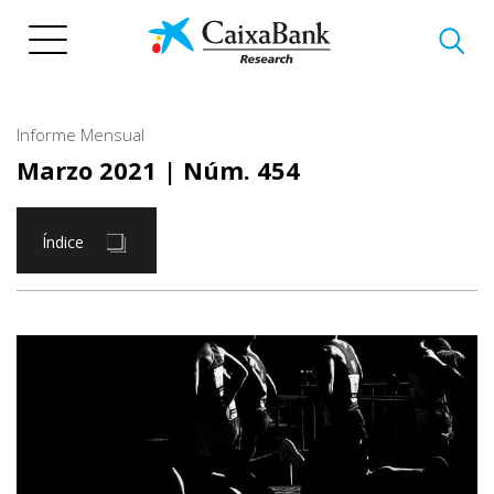
Pasar
al
contenido
principal
Informe Mensual
Marzo 2021
| Núm. 454
Índice