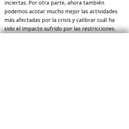
inciertas. Por otra parte, ahora también
podemos acotar mucho mejor las actividades
más afectadas por la crisis y calibrar cuál ha
sido el impacto sufrido por las restricciones.
En relación con el coste en términos de
eficiencia de ayudar a empresas no viables o
zombis, este se debe contraponer al coste de
no ayudar a las que sí son viables. Distinguir
entre unas y otras en un momento como el
actual es enormemente complejo, es decir, que
es inevitable cometer uno de los dos errores.
No ayudar a las viables implicaría destruir
tejido productivo y empleo que tardaría tiempo
en recomponerse. Ayudar a las no viables