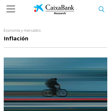
Pasar
al
contenido
principal
Economía y mercados
Inflación