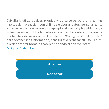
servicios relacionados con los seguros también tiene
inercia porque se ve afectada por la inflación pasada de
los productos asegurados.
CaixaBank utiliza cookies propias y de terceros para analizar tus
2
En 2022, Francia optó por intervenciones directas sobre
hábitos de navegación con el fin de elaborar datos, personalizar tu
experiencia de navegación (por ejemplo, el idioma) y la publicidad, e
el precio del gas. Así, el tensionamiento de sus precios
incluso mostrar publicidad adaptada al perfil creado en función de
energéticos fue menor a corto plazo, pero también lo
tus hábitos de navegación. Haz clic en "Configuración de cookie"
para obtener más información, configurar o rechazar su uso. O bien,
ha sido su distensión posterior.
puedes aceptar todas las cookies haciendo clic en “Aceptar”.
3
En términos del IPC armonizado, la inflación española
Configuración de cookie
fue parecida a la de la eurozona en bienes industriales
no energéticos y servicios (0,3 p. p. inferior en el primer
caso, 0,2 p. p. superior en el segundo), más baja en
Aceptar
alimentos procesados (1,0 p. p.) y claramente mayor en
Rechazar
alimentos no procesados (2,4 p. p.) y energía (4,6 p. p.).
Artículos relacionados