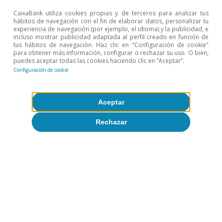
CaixaBank utiliza cookies propias y de terceros para analizar tus
Etiquetas:
Inflación
Salarios
hábitos de navegación con el fin de elaborar datos, personalizar tu
experiencia de navegación (por ejemplo, el idioma) y la publicidad, e
incluso mostrar publicidad adaptada al perfil creado en función de
tus hábitos de navegación. Haz clic en "Configuración de cookie"
para obtener más información, configurar o rechazar su uso. O bien,
puedes aceptar todas las cookies haciendo clic en “Aceptar”.
Configuración de cookie
1
Véase el Focus «La Gran Renuncia: ¿cambio de
paradigma en el mercado laboral americano?» en el
Aceptar
IM02/2022.
2
Véase Donovan, S. A. y Bradley, D. H. (2019). «Real
Rechazar
Wage Trends, 1979–2018». Washington DC:
Congressional Research Service.
3
En el caso de Italia y España los salarios reales
disminuyeron entre 2000 y 2020 (según datos de la
OCDE: https://stats.oecd.org/viewhtml.aspx?
datasetcode=AV_AN_WAGE&lang=en).
Temas clave