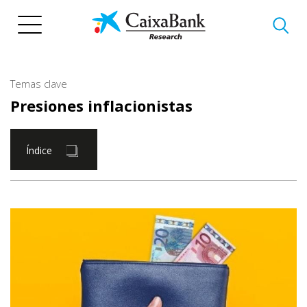
Pasar
al
contenido
principal
Temas clave
Presiones inflacionistas
Índice