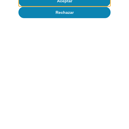
8
Aceptar
Véase el Focus
«La alquimia de China: cómo
transforma minerales críticos en poder global»
en el
Rechazar
IM01/2026.
9
Véase el Focus
«Dependencias importadoras y
urgencias competitivas para la industria europea»
en el
IM07/2025.
Temas clave