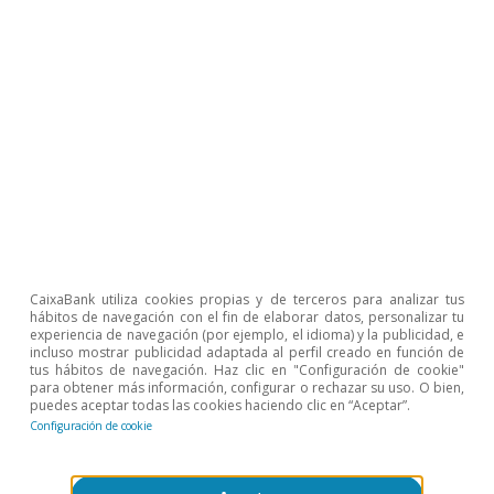
1
Véase el Focus
«Caracterización del ciclo económico en
la UE: ni transversal, ni robusto»
en el IM01/2026.
2
Véase el Focus «El mercado del petróleo, en el mundo
de lo desconocido» en este mismo
Informe Mensual.
3
Prueba de esta relevancia, la Administración Trump
firmó, el 4 de marzo, una proclamación con el
compromiso de siete empresas tecnológicas para
internalizar los costes eléctricos que los centros de
datos pudieran generar a los consumidores.
4
Agencia Internacional de la Energía (2025), «Energy
Efficiency 2025».
CaixaBank utiliza cookies propias y de terceros para analizar tus
hábitos de navegación con el fin de elaborar datos, personalizar tu
5
Véase el Focus «Europa, ante otra crisis energética» en
experiencia de navegación (por ejemplo, el idioma) y la publicidad, e
este mismo
Informe Mensual
.
incluso mostrar publicidad adaptada al perfil creado en función de
tus hábitos de navegación. Haz clic en "Configuración de cookie"
6
Draghi, M. (2024), «The Future of European
para obtener más información, configurar o rechazar su uso. O bien,
puedes aceptar todas las cookies haciendo clic en “Aceptar”.
Competitiveness».
Configuración de cookie
7
Naciones Unidas (2025), «Review of maritime transport
2025: Staying the course in turbulent waters».