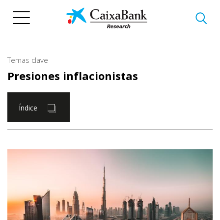
Pasar
al
contenido
principal
Temas clave
Presiones inflacionistas
Índice