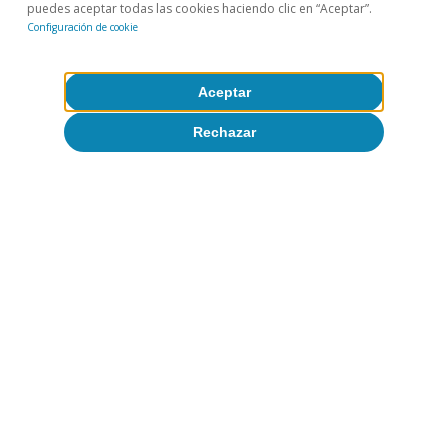
Indicador salarial de CaixaBank
puedes aceptar todas las cookies haciendo clic en “Aceptar”.
Configuración de cookie
Research: nuevas perspectivas por
tamaño empresarial y permanencia
Aceptar
laboral
Rechazar
Josep Mestres Domènech
6 feb 2026