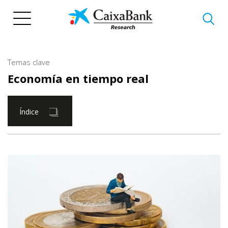
Pasar
al
contenido
principal
Temas clave
Economía en tiempo real
Índice