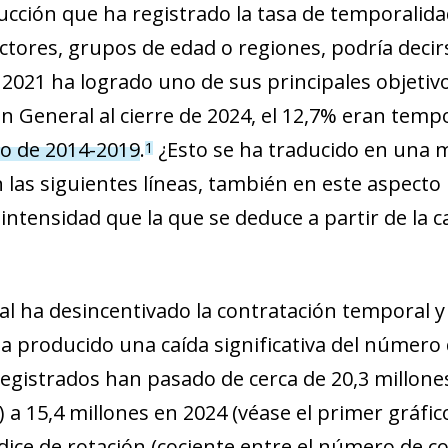
educción que ha registrado la tasa de temporalida
tores, grupos de edad o regiones, podría decir
021 ha logrado uno de sus principales objetivos
en General al cierre de 2024, el 12,7% eran temp
io de 2014-2019
.
¿Esto se ha traducido en una m
1
as siguientes líneas, también en este aspecto
tensidad que la que se deduce a partir de la ca
l ha desincentivado la contratación temporal y 
ha producido una caída significativa del número
 registrados han pasado de cerca de 20,3 millo
 a 15,4 millones en 2024 (véase el primer gráfic
dice de rotación (cociente entre el número de c