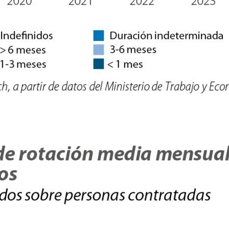
new window)
w)