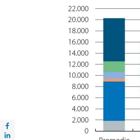
Compartir en Facebook (opens in a new wi
Compartir en with Linkedin (opens in a ne