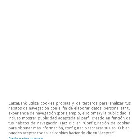
el uso de contratos temporales, junto con el
impulso al uso de contratos fijos discontinuos
para canalizar trabajos que se desarrollan de
forma intermitente pero recurrente, ha
contribuido a la reducción de la tasa de
temporalidad, algo que tradicionalmente solo
sucedía en escenarios recesivos de destrucción
de empleo, cuando los trabajadores temporales
solían ser los primeros en sufrir el ajuste. En
cambio, ahora la temporalidad se ha reducido
por una transformación del empleo temporal
CaixaBank utiliza cookies propias y de terceros para analizar tus
en indefinido. Aunque el crecimiento de los fijos
hábitos de navegación con el fin de elaborar datos, personalizar tu
experiencia de navegación (por ejemplo, el idioma) y la publicidad, e
discontinuos ha sido significativo, el aumento
incluso mostrar publicidad adaptada al perfil creado en función de
tus hábitos de navegación. Haz clic en "Configuración de cookie"
de los afiliados indefinidos ha sido muy
para obtener más información, configurar o rechazar su uso. O bien,
puedes aceptar todas las cookies haciendo clic en “Aceptar”.
superior, permitiendo una mayor estabilidad
Configuración de cookie