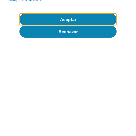
del empleo y un vínculo más sólido entre
trabajador y empresa.
Aceptar
Rechazar