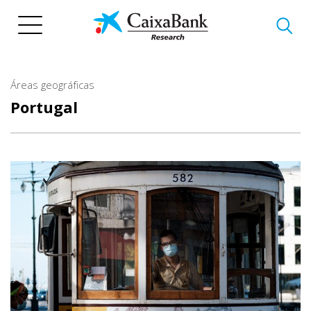
Pasar
al
contenido
principal
Áreas geográficas
Portugal