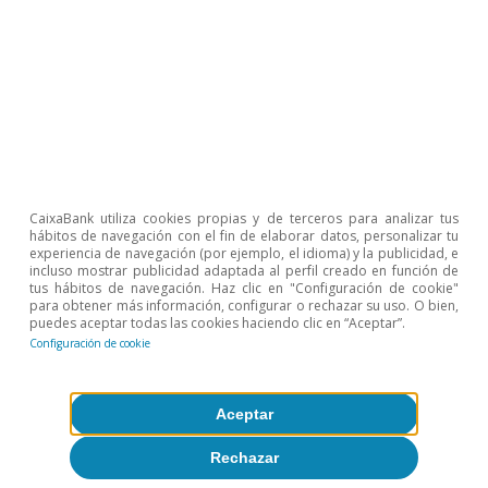
1
También forman parte del análisis aquellas sesiones en
las que la probabilidad de victoria disminuye y la
dirección de la bolsa, el tipo de cambio y los tipos
soberanos se invierte consecuentemente.
2
Evaluamos el comovimiento de las mismas variables
financieras europeas con sus homólogas de EE. UU.
CaixaBank utiliza cookies propias y de terceros para analizar tus
analizando solo aquellas sesiones de mercados en las
hábitos de navegación con el fin de elaborar datos, personalizar tu
que hay una reunión de política monetaria de la Fed.
experiencia de navegación (por ejemplo, el idioma) y la publicidad, e
incluso mostrar publicidad adaptada al perfil creado en función de
3
Aunque, como sugiere la comparativa entre la
tus hábitos de navegación. Haz clic en "Configuración de cookie"
sensibilidad de 2006-2015 con la de 2021-2024, en los
para obtener más información, configurar o rechazar su uso. O bien,
últimos años parece haber perdido algo de fuerza.
puedes aceptar todas las cookies haciendo clic en “Aceptar”.
Entre 2015 y 2019 también hay una menor sensibilidad,
Configuración de cookie
que se puede explicar por el desacople entre una Fed
que subía tipos y un BCE que ahondaba en el estímulo
no convencional, con compras de activos y tipos
Aceptar
negativos.
Rechazar