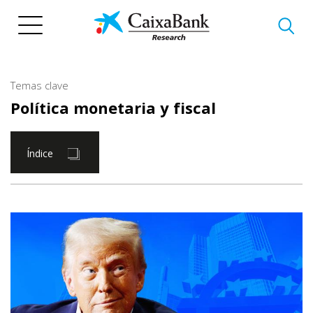
Pasar
al
contenido
principal
Temas clave
Política monetaria y fiscal
Índice