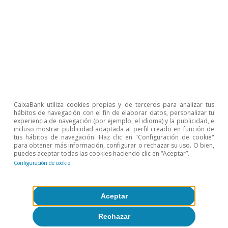
1
También forman parte del análisis aquellas sesiones en
las que la probabilidad de victoria disminuye y la
dirección de la bolsa, el tipo de cambio y los tipos
soberanos se invierte consecuentemente.
2
Evaluamos el comovimiento de las mismas variables
financieras europeas con sus homólogas de EE. UU.
analizando solo aquellas sesiones de mercados en las
CaixaBank utiliza cookies propias y de terceros para analizar tus
hábitos de navegación con el fin de elaborar datos, personalizar tu
que hay una reunión de política monetaria de la Fed.
experiencia de navegación (por ejemplo, el idioma) y la publicidad, e
3
Aunque, como sugiere la comparativa entre la
incluso mostrar publicidad adaptada al perfil creado en función de
sensibilidad de 2006-2015 con la de 2021-2024, en los
tus hábitos de navegación. Haz clic en "Configuración de cookie"
para obtener más información, configurar o rechazar su uso. O bien,
últimos años parece haber perdido algo de fuerza.
puedes aceptar todas las cookies haciendo clic en “Aceptar”.
Entre 2015 y 2019 también hay una menor sensibilidad,
Configuración de cookie
que se puede explicar por el desacople entre una Fed
que subía tipos y un BCE que ahondaba en el estímulo
no convencional, con compras de activos y tipos
negativos.
Aceptar
Rechazar