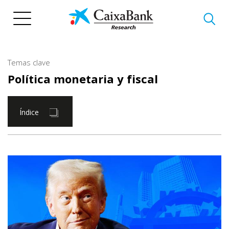
Pasar
al
contenido
principal
Temas clave
Política monetaria y fiscal
Índice