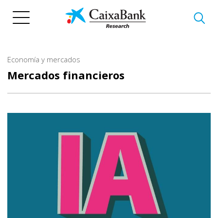
Pasar
al
contenido
principal
Economía y mercados
Mercados financieros