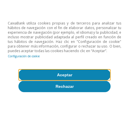
Eren
et al.
(2026),
op. cit.
11
Bloomberg (2026). «A Guide to the Circular Deals
Underpinning the AI Boom», describe distintos
acuerdos circulares. Por ejemplo, en 2025 NVIDIA
CaixaBank utiliza cookies propias y de terceros para analizar tus
hábitos de navegación con el fin de elaborar datos, personalizar tu
acordó invertir 100.000 millones de dólares en OpenAI
experiencia de navegación (por ejemplo, el idioma) y la publicidad, e
a la vez que OpenAI se comprometía a operar sus
incluso mostrar publicidad adaptada al perfil creado en función de
tus hábitos de navegación. Haz clic en "Configuración de cookie"
centros de datos intensivamente con chips de NVIDIA.
para obtener más información, configurar o rechazar su uso. O bien,
OpenAI y AMD también cerraron una alianza
puedes aceptar todas las cookies haciendo clic en “Aceptar”.
estratégica por la que OpenAI podría terminar
Configuración de cookie
convirtiéndose en un accionista principal de AMD y, a
la vez, se comprometía a comprar chips de AMD por
Aceptar
decenas de miles de millones de dólares.
12
Por ejemplo, exponiendo gran parte de la economía a
Rechazar
las dificultades de unos pocos agentes o a cuellos de
botella o aumentando la correlación entre agentes
(por ejemplo, movimientos correlacionados en
mercados financieros que amplifiquen los momentos
de estrés). Breeden, S. (2024),
Engaging with the
machine: AI and financial stability
, discurso en la