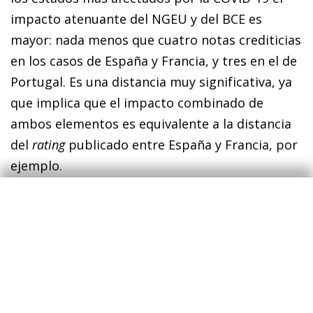
impacto atenuante del NGEU y del BCE es
mayor: nada menos que cuatro notas crediticias
en los casos de España y Francia, y tres en el de
Portugal. Es una distancia muy significativa, ya
que implica que el impacto combinado de
ambos elementos es equivalente a la distancia
del
rating
publicado entre España y Francia, por
ejemplo.
La segunda conclusión tiene que ver con el
rating
oficial. En general, en los países más
afectados por la pandemia, el
rating
publicado
se sitúa en una posición intermedia entre el que
se infiere de los CDS y el que se deriva de los
fundamentales macroeconómicos. ¿Qué