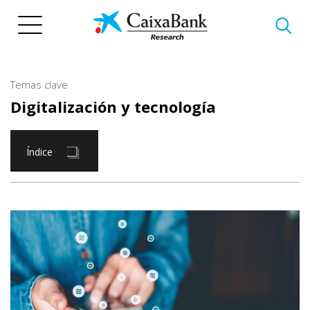
Pasar
al
contenido
principal
Temas clave
Digitalización y tecnología
Índice