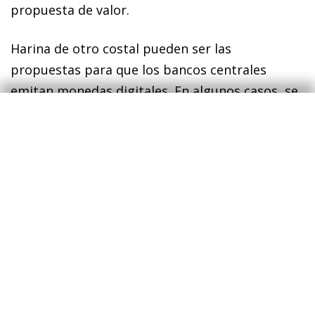
propuesta de valor.
Harina de otro costal pueden ser las
propuestas para que los bancos centrales
emitan monedas digitales. En algunos casos, se
sugiere que ello sirva para que todo el mundo
tenga acceso a una cuenta en el propio banco
central desde la que pudiera gestionar cobros y
pagos. Ello sí que podría poner en jaque al
sistema monetario actual. Ya en los años treinta
del siglo pasado algunos economistas
abogaban por la separación de las actividades
de gestión de pagos y la concesión de
préstamos (el fin de la banca de reserva
fraccional) y, ahora, las nuevas tecnologías han