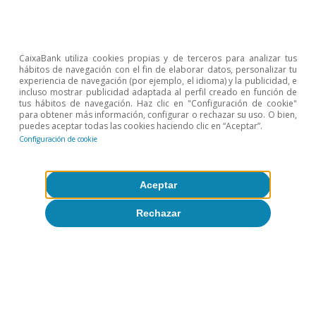
Opinión
Economía española post-Ormuz
CaixaBank utiliza cookies propias y de terceros para analizar tus
hábitos de navegación con el fin de elaborar datos, personalizar tu
Oriol Aspachs
experiencia de navegación (por ejemplo, el idioma) y la publicidad, e
8 jul 2026
incluso mostrar publicidad adaptada al perfil creado en función de
tus hábitos de navegación. Haz clic en "Configuración de cookie"
para obtener más información, configurar o rechazar su uso. O bien,
puedes aceptar todas las cookies haciendo clic en “Aceptar”.
Configuración de cookie
Aceptar
Rechazar