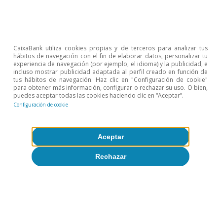
CaixaBank utiliza cookies propias y de terceros para analizar tus
hábitos de navegación con el fin de elaborar datos, personalizar tu
experiencia de navegación (por ejemplo, el idioma) y la publicidad, e
incluso mostrar publicidad adaptada al perfil creado en función de
tus hábitos de navegación. Haz clic en "Configuración de cookie"
para obtener más información, configurar o rechazar su uso. O bien,
CaixaBank Research
puedes aceptar todas las cookies haciendo clic en “Aceptar”.
Configuración de cookie
Etiquetas:
Banco Central Europeo (BCE)
Bolsas
Materias primas
Aceptar
Reserva Federal (Fed)
Rechazar
1
Véanse los Focus «Qué esperar de la economía