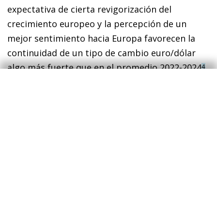
expectativa de cierta revigorización del
crecimiento europeo y la percepción de un
mejor sentimiento hacia Europa favorecen la
continuidad de un tipo de cambio euro/dólar
algo más fuerte que en el promedio 2022-2024
,
4
tal y como apuntan los mercados.
Las perspectivas para los precios energéticos
están más rodeadas de incertidumbre desde el
recrudecimiento del conflicto entre Irán, Israel y
EE. UU. (véase el quinto gráfico). De fondo, los
mercados del gas y del petróleo contaban con
fuerzas de contención por una abundancia de
oferta que, además, en los últimos trimestres,
ha conllevado la acumulación de un colchón de