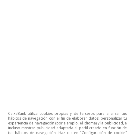
CaixaBank Research
Etiquetas:
Banco Central Europeo (BCE)
CaixaBank utiliza cookies propias y de terceros para analizar tus
hábitos de navegación con el fin de elaborar datos, personalizar tu
China
Crecimiento
experiencia de navegación (por ejemplo, el idioma) y la publicidad, e
incluso mostrar publicidad adaptada al perfil creado en función de
Estados Unidos
Eurozona
tus hábitos de navegación. Haz clic en "Configuración de cookie"