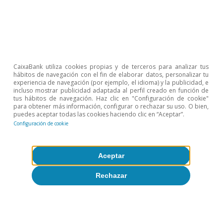
años). Frente al yen, la apreciación fue aún
superior (+11,5% en 2024 y +5% en diciembre)
debido al amplio diferencial de tipos de interés
y a la resistencia del Banco de Japón a volver a
subir los tipos (se mantuvo en el 0,25% en
CaixaBank utiliza cookies propias y de terceros para analizar tus
hábitos de navegación con el fin de elaborar datos, personalizar tu
diciembre). En las emergentes, la divisa con
experiencia de navegación (por ejemplo, el idioma) y la publicidad, e
peor desempeño fue el real brasileño, con una
incluso mostrar publicidad adaptada al perfil creado en función de
tus hábitos de navegación. Haz clic en "Configuración de cookie"
caída superior al 20% frente al dólar en el
para obtener más información, configurar o rechazar su uso. O bien,
puedes aceptar todas las cookies haciendo clic en “Aceptar”.
conjunto del año, en medio de las turbulencias
Configuración de cookie
fiscales.
Aceptar
Rechazar