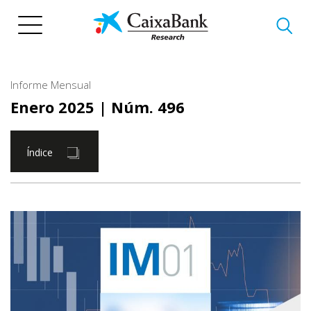
Pasar
al
contenido
principal
Informe Mensual
Enero 2025
| Núm. 496
Índice