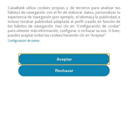
mercado.
CaixaBank utiliza cookies propias y de terceros para analizar tus
hábitos de navegación con el fin de elaborar datos, personalizar tu
5
Técnicamente, los
shocks
en una región y otra no son
experiencia de navegación (por ejemplo, el idioma) y la publicidad, e
comparables, al menos cuantitativamente, ya que
incluso mostrar publicidad adaptada al perfil creado en función de
tus hábitos de navegación. Haz clic en "Configuración de cookie"
estos tienen pesos distintos sobre activos distintos (y
para obtener más información, configurar o rechazar su uso. O bien,
tampoco comparables).
puedes aceptar todas las cookies haciendo clic en “Aceptar”.
6
Configuración de cookie
Gürkaynak, R. S., Sack, B. y Wright, J. H. (2010). «The
TIPS yield curve and inflation compensation». American
Economic Journal: Macroeconomics, 2(1), 70-92.
Aceptar
7
En términos técnicos, el PCA asigna un peso elevado al
oro solo en el séptimo componente, que hasta
Rechazar
mediados de 2024 no tenía mucho poder explicativo.
Sin embargo, en 2026 ha habido semanas en las que
este componente ha sido el que ha tenido más
importancia agregada.
Temas clave