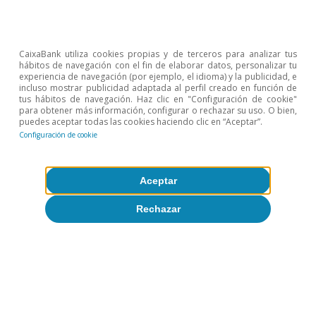
la dirección de los mercados financieros (subidas o
bajadas en bolsa, tipos de interés, etc.) determina cuál
de los tres
drivers
es el que «domina» una sesión de
CaixaBank utiliza cookies propias y de terceros para analizar tus
mercado.
hábitos de navegación con el fin de elaborar datos, personalizar tu
experiencia de navegación (por ejemplo, el idioma) y la publicidad, e
5
Técnicamente, los
shocks
en una región y otra no son
incluso mostrar publicidad adaptada al perfil creado en función de
comparables, al menos cuantitativamente, ya que
tus hábitos de navegación. Haz clic en "Configuración de cookie"
para obtener más información, configurar o rechazar su uso. O bien,
estos tienen pesos distintos sobre activos distintos (y
puedes aceptar todas las cookies haciendo clic en “Aceptar”.
tampoco comparables).
Configuración de cookie
6
Gürkaynak, R. S., Sack, B. y Wright, J. H. (2010). «The
TIPS yield curve and inflation compensation». American
Aceptar
Economic Journal: Macroeconomics, 2(1), 70-92.
7
En términos técnicos, el PCA asigna un peso elevado al
Rechazar
oro solo en el séptimo componente, que hasta
mediados de 2024 no tenía mucho poder explicativo.
Sin embargo, en 2026 ha habido semanas en las que
este componente ha sido el que ha tenido más
importancia agregada.