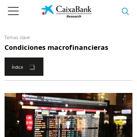
Pasar
al
contenido
principal
Temas clave
Condiciones macrofinancieras
Índice