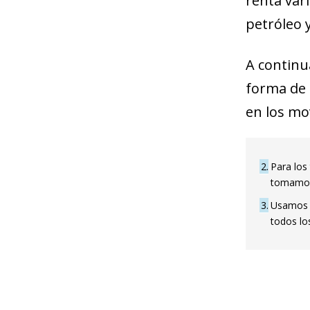
renta vari
petróleo y
A continu
forma de 
en los mo
2
Para los 
tomamos l
3
Usamos u
todos los