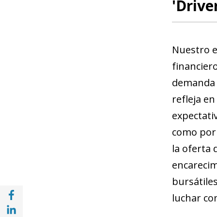
'Drive
Nuestro ej
financier
demanda e
refleja e
expectati
como por 
la oferta 
encarecim
bursátile
Compartir en Facebook (opens in a new wi
luchar con
Compartir en with Linkedin (opens in a ne