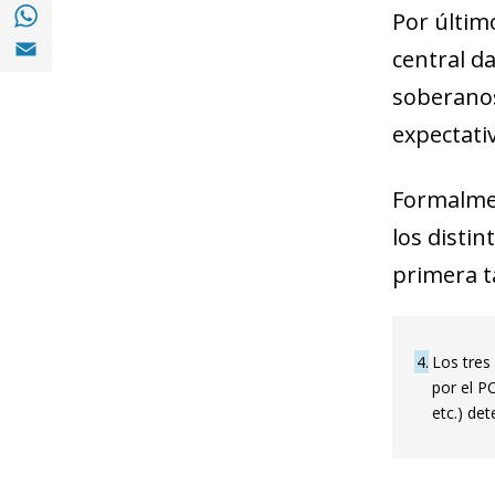
Compartir en with Whatsapp (opens in a 
Por últim
Compartir en Email (opens in a new windo
central da
soberanos
expectativ
Formalmen
los disti
primera t
4
Los tres
por el PC
etc.) det