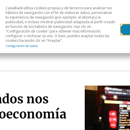
CaixaBank utiliza cookies propias y de terceros para analizar tus
Head
hábitos de navegación con el fin de elaborar datos, personalizar
tu experiencia de navegación (por ejemplo, el idioma) y la
publicidad, e incluso mostrar publicidad adaptada al perfil creado
s
Análisis sectorial
Áreas geográficas
Publ
en función de tus hábitos de navegación. Haz clic en
"Configuración de cookie" para obtener más información,
configurar o rechazar su uso. O bien, puedes aceptar todas las
cookies haciendo clic en “Aceptar”.
Configuración de cookie
ados nos
roeconomía