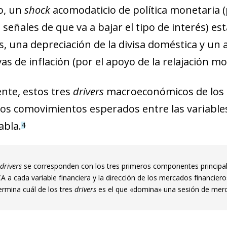
new window)
o, un
shock
acomodaticio de política monetaria 
w)
 señales de que va a bajar el tipo de interés) est
, una depreciación de la divisa doméstica y un 
as de inflación (por el apoyo de la relajación mo
te, estos tres
drivers
macroeconómicos de los m
ntos comovimientos esperados entre las variabl
abla.
4
drivers
se corresponden con los tres primeros componentes principal
A a cada variable financiera y la dirección de los mercados financiero
ermina cuál de los tres
drivers
es el que «domina» una sesión de mer