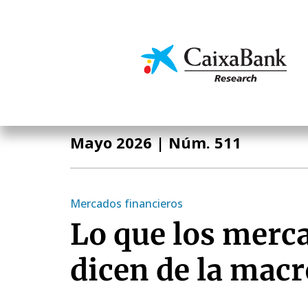
Pasar
al
contenido
Economía y mercado
principal
Informe Mensual
Mayo 2026
| Núm. 511
Mercados financieros
Lo que los merc
dicen de la mac