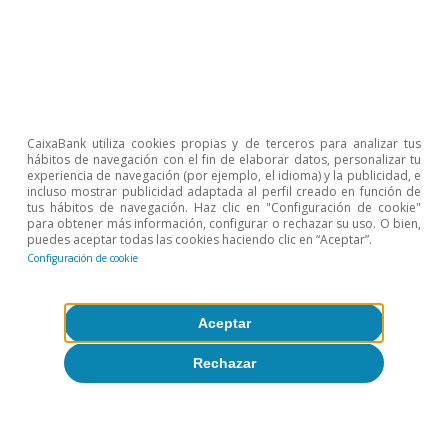
comportamiento es positivo en la medida en
que aleja el riesgo de incurrir en excesos en
unos mercados de valores caracterizados por
unas valoraciones bastante exigentes en
algunos ámbitos y en un contexto macro con
CaixaBank utiliza cookies propias y de terceros para analizar tus
hábitos de navegación con el fin de elaborar datos, personalizar tu
perspectivas positivas, pero no exento de unos
experiencia de navegación (por ejemplo, el idioma) y la publicidad, e
incluso mostrar publicidad adaptada al perfil creado en función de
niveles de incertidumbre relativamente altos.
tus hábitos de navegación. Haz clic en "Configuración de cookie"
para obtener más información, configurar o rechazar su uso. O bien,
puedes aceptar todas las cookies haciendo clic en “Aceptar”.
Configuración de cookie
Juan Antonio Cabrera
José Luis López
Aceptar
Etiquetas:
Bolsas
Rechazar
Economía del comportamiento