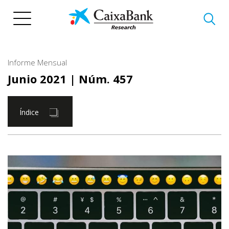
Pasar
al
contenido
principal
Informe Mensual
Junio 2021
| Núm. 457
Índice