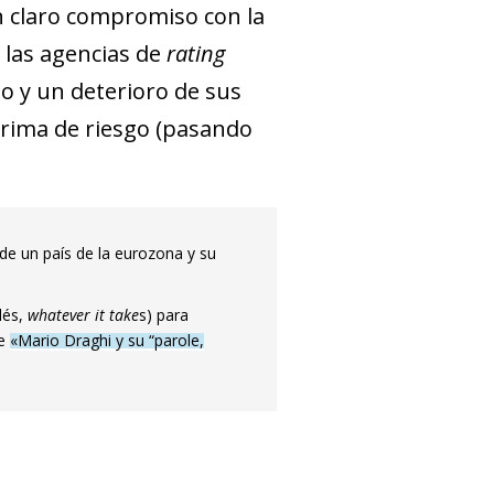
 claro compromiso con la
e las agencias de
rating
o y un deterioro de sus
 prima de riesgo (pasando
s de un país de la eurozona y su
lés,
whatever it take
s) para
se
«Mario Draghi y su “parole,