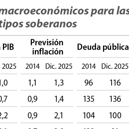
ndow)
w window)