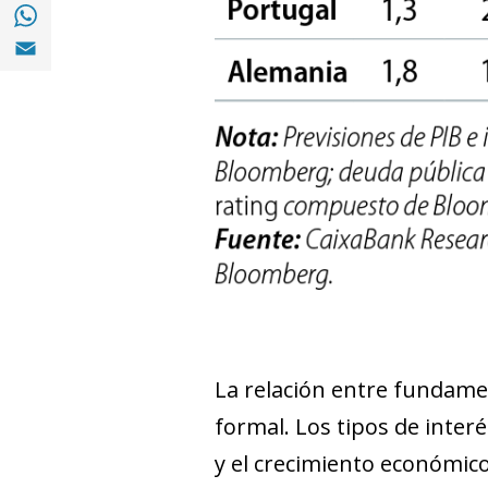
Compartir en with Whatsapp (opens in a 
Compartir en Email (opens in a new windo
La relación entre fundam
formal. Los tipos de int
y el crecimiento económico