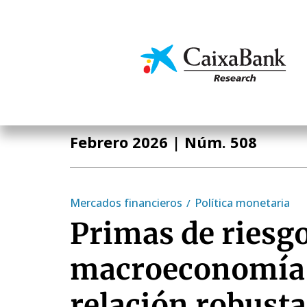
Pasar
al
contenido
Economía y mercado
principal
Informe Mensual
Febrero 2026
| Núm. 508
Mercados financieros
Política monetaria
Primas de riesgo
macroeconomía
relación robusta