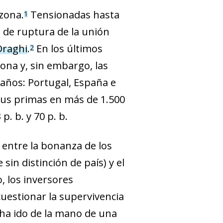
ozona.
Tensionadas hasta
1
o de ruptura de la unión
Draghi
.
En los últimos
2
zona y, sin embargo, las
años: Portugal, España e
 sus primas en más de 1.500
p. b. y 70 p. b.
 entre la bonanza de los
in distinción de país) y el
, los inversores
cuestionar la supervivencia
 ha ido de la mano de una