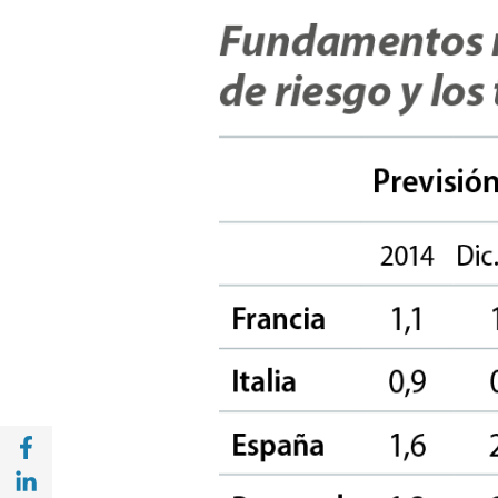
Compartir en Facebook (opens in a new wi
Compartir en with Linkedin (opens in a ne