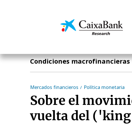
Pasar
al
contenido
Economía y mercado
principal
Temas clave
Condiciones macrofinancieras
Mercados financieros
Política monetaria
Sobre el movimi
vuelta del ('king