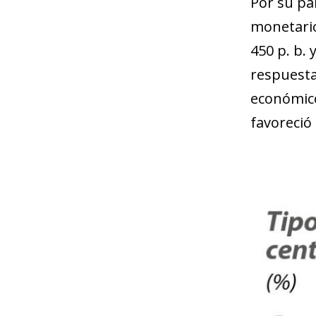
Por su par
monetario
450 p. b. y
respuesta 
económico
favoreció 