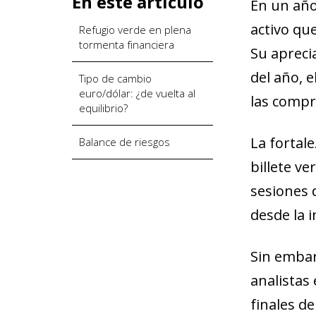
En este artículo
En un año
activo qu
Refugio verde en plena
tormenta financiera
Su apreci
del año, 
Tipo de cambio
euro/dólar: ¿de vuelta al
las compr
equilibrio?
La fortal
Balance de riesgos
billete v
sesiones 
desde la 
Sin embar
analistas 
finales d