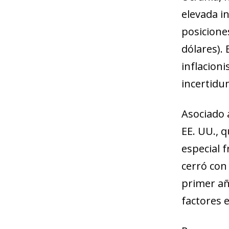
elevada i
posicione
dólares). 
inflacion
incertidu
Asociado 
EE. UU., 
especial 
cerró con
primer año
factores e