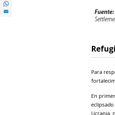
Compartir en with Whatsapp (opens in a 
Compartir en Email (opens in a new windo
Refugi
Para resp
fortaleci
En primer
eclipsado 
Ucrania, 