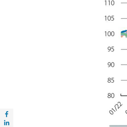
Compartir en Facebook (opens in a new wi
Compartir en with Linkedin (opens in a ne