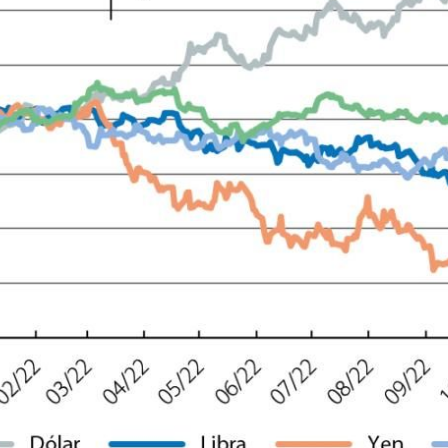
ndow)
w window)