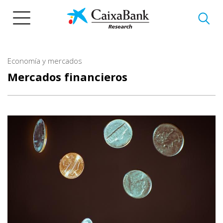
Pasar
al
contenido
principal
Economía y mercados
Mercados financieros