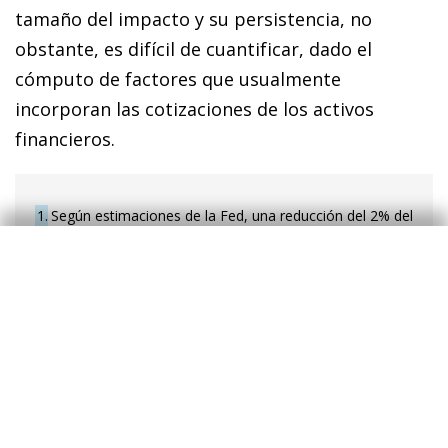
tamaño del impacto y su persistencia, no
obstante, es difícil de cuantificar, dado el
cómputo de factores que usualmente
incorporan las cotizaciones de los activos
financieros.
1
Según estimaciones de la Fed, una reducción del 2% del
PIB en el balance del banco central equivale a una
subida de 20 p. b. en los tipos oficiales (véase
https://www.federalreserve.gov/econres/notes/feds-
notes/substitutability-of-monetary-policy-instruments-
20190719.htm).