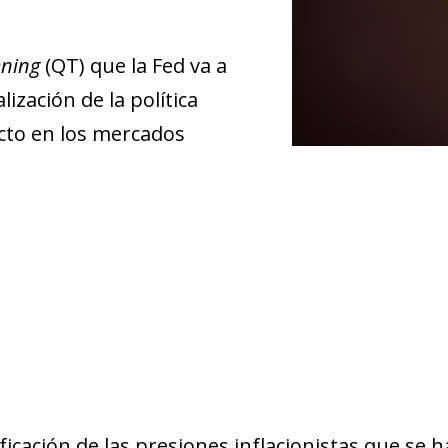
ening
(QT) que la Fed va a
ización de la política
cto en los mercados
ficación de las presiones inflacionistas que se