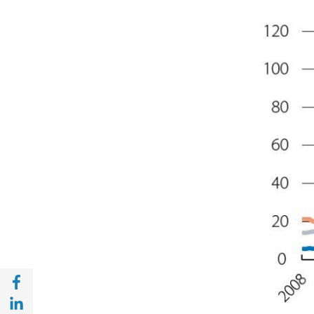
Compartir en Facebook (opens in a new wi
Compartir en with Linkedin (opens in a ne