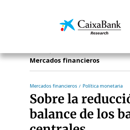
Pasar
al
contenido
Economía y mercado
principal
Economía y mercados
Mercados financieros
Mercados financieros
Política monetaria
Sobre la reducci
balance de los b
centrales