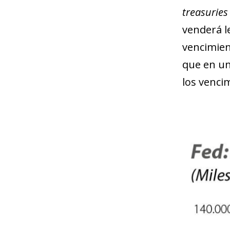
treasurie
venderá l
vencimien
que en un
los venci