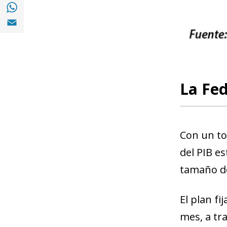
Compartir en with Whatsapp (opens in a 
Compartir en Email (opens in a new windo
La Fed
Con un tot
del PIB e
tamaño de
El plan fi
mes, a tr