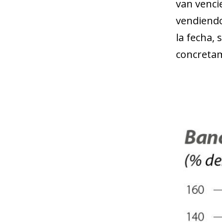
van vencie
vendiendo
la fecha, 
concreta