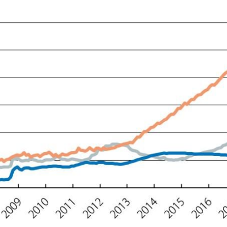
ndow)
w window)