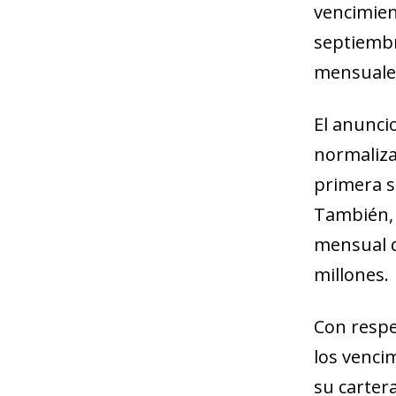
vencimien
septiembre
mensuales
El anunci
normaliza
primera su
También, 
mensual de
millones.
Con respe
los venci
su carter