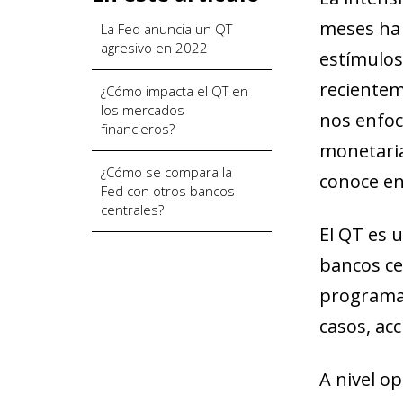
meses ha 
La Fed anuncia un QT
agresivo en 2022
estímulos
recienteme
¿Cómo impacta el QT en
los mercados
nos enfoc
financieros?
monetaria
¿Cómo se compara la
conoce en 
Fed con otros bancos
centrales?
El QT es u
bancos ce
programas
casos, acc
A nivel o