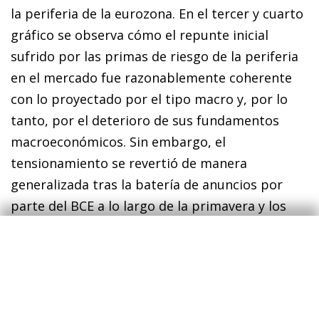
la periferia de la eurozona. En el tercer y cuarto
gráfico se observa cómo el repunte inicial
sufrido por las primas de riesgo de la periferia
en el mercado fue razonablemente coherente
con lo proyectado por el tipo macro y, por lo
tanto, por el deterioro de sus fundamentos
macroeconómicos. Sin embargo, el
tensionamiento se revertió de ma­­nera
generalizada tras la batería de anuncios por
parte del BCE a lo largo de la primavera y los
distintos paquetes fiscales de la UE.
6
Véase un resumen de ambas actuaciones en las notas
«El Consejo Europeo llega a un acuerdo histórico sobre
el Plan de Recuperación Europeo» y «Gracias a una