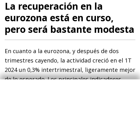
La recuperación en la
eurozona está en curso,
pero será bastante modesta
En cuanto a la eurozona, y después de dos
trimestres cayendo, la actividad creció en el 1T
2024 un 0,3% intertrimestral, ligeramente mejor
de lo esperado. Los principales indicadores
dibujan una recuperación en curso, pero que
será bastante modesta, lo que avala nuestra
previsión de que el crecimiento en la eurozona
no superará ritmos del 0,4% intertrimestral en
lo que resta de año. Las tres grandes economías
también mostrarán un comportamiento