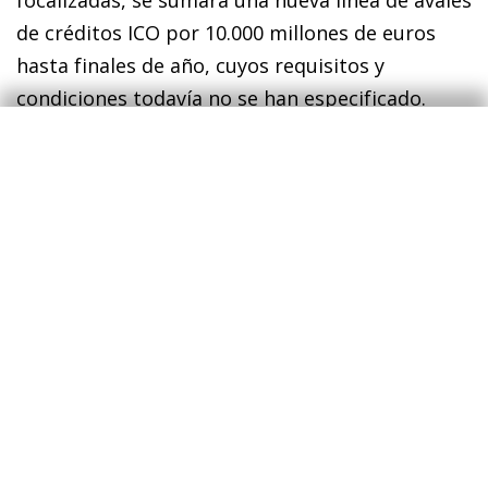
focalizadas, se sumará una nueva línea de avales
de créditos ICO por 10.000 millones de euros
hasta finales de año, cuyos requisitos y
condiciones todavía no se han especificado.
Asimismo, se flexibilizan las condiciones para
ampliar vencimientos en las líneas de avales
COVID (no será necesario que la caída de la cifra
de negocios fuera superior al 30% en 2020
respecto a 2019) y se otorgará un periodo de
carencia adicional de seis meses a los sectores
más afectados (transportes por carretera,
agricultura, pesca y ganadería).
Medidas en el mercado