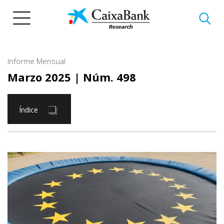
Pasar
al
contenido
principal
Informe Mensual
Marzo 2025
| Núm. 498
Índice