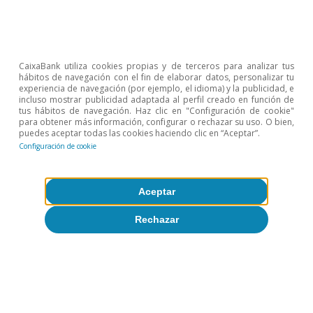
Javier García Arenas
CaixaBank utiliza cookies propias y de terceros para analizar tus
hábitos de navegación con el fin de elaborar datos, personalizar tu
Etiquetas:
Cuentas públicas
Deuda pública
experiencia de navegación (por ejemplo, el idioma) y la publicidad, e
incluso mostrar publicidad adaptada al perfil creado en función de
España
tus hábitos de navegación. Haz clic en "Configuración de cookie"
para obtener más información, configurar o rechazar su uso. O bien,
puedes aceptar todas las cookies haciendo clic en “Aceptar”.
Configuración de cookie
Aceptar
1
Véase el
Informe de seguimiento 2026 del Plan Fiscal y
Estructural de Medio Plazo 2025-2028
de mayo de 2026.
Rechazar
2
Tanto el gasto como los ingresos excluyen las
transferencias de la UE.
3
El uso de la metodología OTAN es distinto y lo sitúa ya
en el 2,0% del PIB en 2025, pero es con un perímetro
mayor que incluye, por ejemplo, las pensiones de los