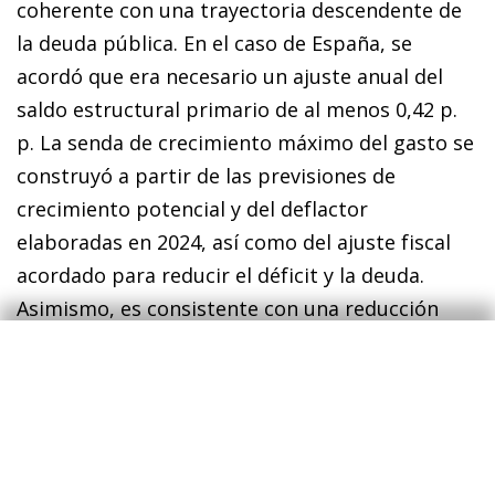
coherente con una trayectoria descendente de
la deuda pública. En el caso de España, se
acordó que era necesario un ajuste anual del
saldo estructural primario de al menos 0,42 p.
p. La senda de crecimiento máximo del gasto se
construyó a partir de las previsiones de
crecimiento potencial y del deflactor
elaboradas en 2024, así como del ajuste fiscal
acordado para reducir el déficit y la deuda.
Asimismo, es consistente con una reducción
sostenida de la deuda pública, en torno a 1 p. p.
del PIB al año en promedio en 2025-2031. La
regla permite que el crecimiento del gasto
computable supere la senda acordada, pero
solo hasta un límite: hasta el 0,3% del PIB cada