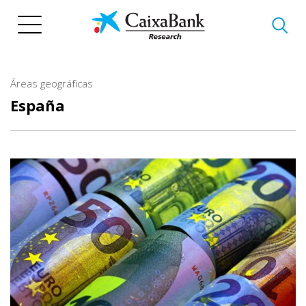
Pasar
al
contenido
principal
Áreas geográficas
España