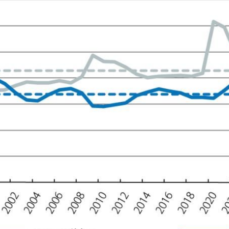
ndow)
w window)