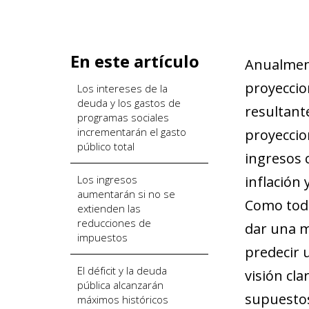
En este artículo
Anualment
proyeccion
Los intereses de la
deuda y los gastos de
resultante
programas sociales
incrementarán el gasto
proyeccio
público total
ingresos 
Los ingresos
inflación 
aumentarán si no se
Como todo
extienden las
reducciones de
dar una m
impuestos
predecir 
El déficit y la deuda
visión cla
pública alcanzarán
supuesto
máximos históricos