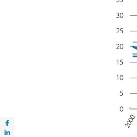
Compartir en Facebook (opens in a new wi
Compartir en with Linkedin (opens in a ne