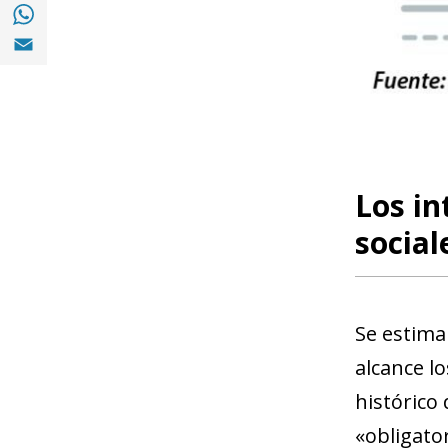
Compartir en with Whatsapp (opens in a 
Compartir en Email (opens in a new windo
Los in
social
Se estima 
alcance l
histórico
«obligator