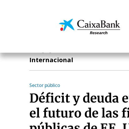
Pasar
al
contenido
Economía y mercado
principal
Áreas geográficas
Internacional
Sector público
Déficit y deuda 
el futuro de las 
públicas de EE. 