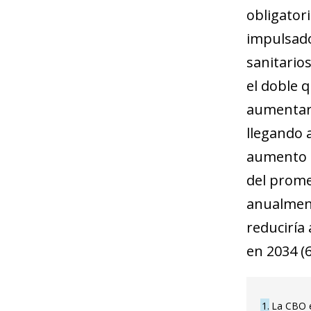
obligator
impulsado
sanitarios
el doble 
aumentará
llegando 
aumento d
del promed
anualment
reduciría
en 2034 (
1
La CBO e