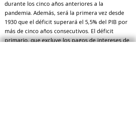
durante los cinco años anteriores a la
pandemia. Además, será la primera vez desde
1930 que el déficit superará el 5,5% del PIB por
más de cinco años consecutivos. El déficit
primario, que excluye los pagos de intereses de
la deuda, disminuirá del 3,9% del PIB al 2,8%,
por debajo incluso del promedio del 4,1% de la
última década, pero esto será insuficiente para
compensar el aumento ya mencionado del
gasto en intereses. En consecuencia, estos
mayores déficits se financiarán con una mayor
emisión de deuda pública, que pasaría de 28,2
billones de dólares (99% del PIB) a 50,6 billones
de dólares (122% del PIB) en 2024.