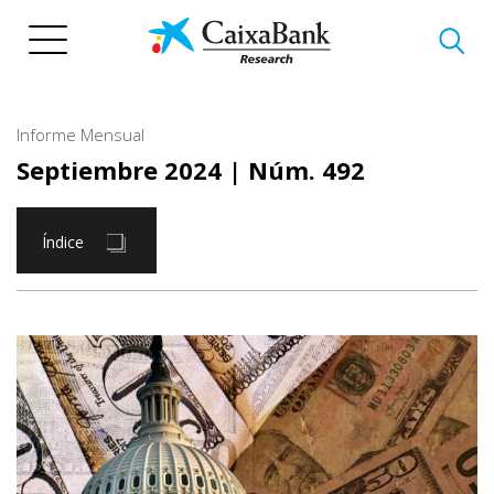
Pasar
al
contenido
principal
Informe Mensual
Septiembre 2024
| Núm. 492
Índice