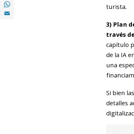
Compartir en with Whatsapp (opens in a 
turista.
Compartir en Email (opens in a new windo
3) Plan 
través de
capítulo p
de la IA 
una espec
financiam
Si bien l
detalles a
digitaliza