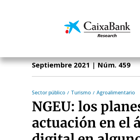
Pasar
al
contenido
Economía y mercado
principal
Informe Mensual
Septiembre 2021
| Núm. 459
Sector público
Turismo
Agroalimentario
NGEU: los plane
actuación en el
digital en alguno