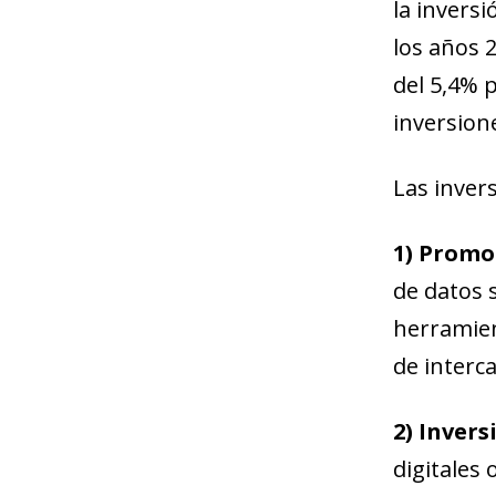
la invers
los años 
del 5,4% 
inversione
Las inver
1) Promo
de datos 
herramient
de interc
2) Invers
digitales