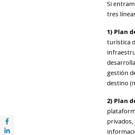
Si entram
tres línea
1) Plan d
turística 
infraestru
desarrolla
gestión de
destino (
2) Plan d
plataforma
Compartir en Facebook (opens in a new wi
privados, 
Compartir en with Linkedin (opens in a ne
informaci