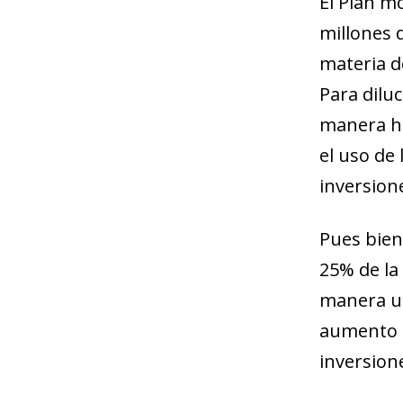
El Plan m
millones 
materia de
Para dilu
manera ha
el uso de
inversione
Pues bien
25% de la
manera un
aumento e
inversione