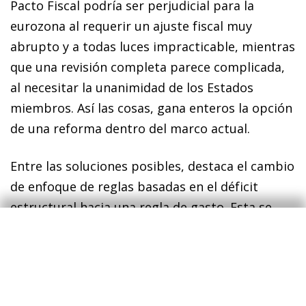
Pacto Fiscal podría ser perjudicial para la
eurozona al requerir un ajuste fiscal muy
abrupto y a todas luces impracticable, mientras
que una revisión completa parece complicada,
al necesitar la unanimidad de los Estados
miembros. Así las cosas, gana enteros la opción
de una reforma dentro del marco actual.
Entre las soluciones posibles, destaca el cambio
de enfoque de reglas basadas en el déficit
estructural hacia una regla de gasto. Esta se
podría adaptar de forma ágil a las condiciones
macroeconómicas de cada país (principalmente
al nivel de deuda pública) y podría incluir
excepciones que afectarían, entre otros, a la