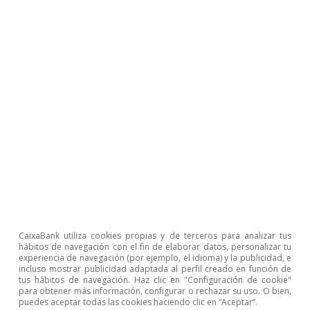
7
Véase OCDE (2021). «The long game: Fiscal outlooks to
2060 underline need for structural reform».
Luís Pinheiro de Matos
Rita Sánchez Soliva
Etiquetas:
Unión Europea
Política fiscal
CaixaBank utiliza cookies propias y de terceros para analizar tus
hábitos de navegación con el fin de elaborar datos, personalizar tu
experiencia de navegación (por ejemplo, el idioma) y la publicidad, e
incluso mostrar publicidad adaptada al perfil creado en función de
tus hábitos de navegación. Haz clic en "Configuración de cookie"
para obtener más información, configurar o rechazar su uso. O bien,
1
Véase el Focus «¿Hacia una reforma de las reglas
puedes aceptar todas las cookies haciendo clic en “Aceptar”.