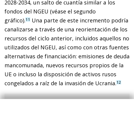
2028-2034, un salto de cuantía similar a los
fondos del NGEU (véase el segundo
gráfico).
Una parte de este incremento podría
11
canalizarse a través de una reorientación de los
recursos del ciclo anterior, incluidos aquellos no
utilizados del NGEU, así como con otras fuentes
alternativas de financiación: emisiones de deuda
mancomunada, nuevos recursos propios de la
UE o incluso la disposición de activos rusos
congelados a raíz de la invasión de Ucrania.
12
8
Banco Mundial (2025). «Ukraine: Fourth Rapid Damage
and Needs Assessment Fourth Rapid Damage and
Needs Assessment».
9
Véase Darvas, Z. y Mejino-López, J. (2024). «What