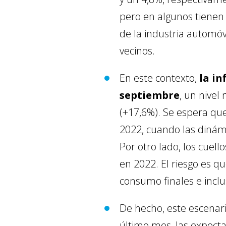
pero en algunos tienen
de la industria automó
vecinos.
En este contexto,
la i
septiembre
, un nive
(+17,6%). Se espera que
2022, cuando las dinám
Por otro lado, los cuell
en 2022. El riesgo es q
consumo finales e inclu
De hecho, este escenari
último mes, las expecta