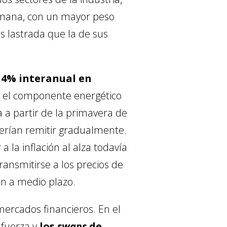
lemana, con un mayor peso
s lastrada que la de sus
,4% interanual en
r el componente energético
 a partir de la primavera de
erían remitir gradualmente.
 la inflación al alza todavía
ansmitirse a los precios de
ón a medio plazo.
mercados financieros. En el
 fuerza y
los
swaps
de