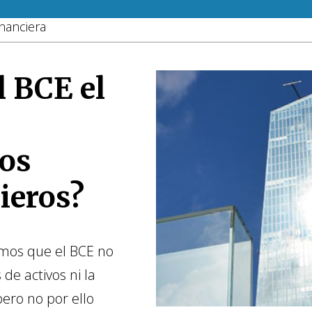
nanciera
l BCE el
los
ieros?
emos que el BCE no
de activos ni la
pero no por ello