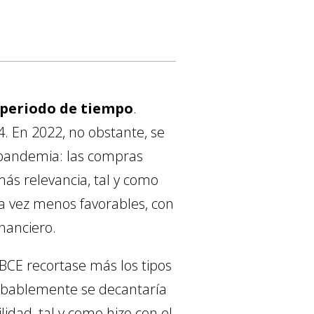
o periodo de tiempo
.
. En 2022, no obstante, se
a pandemia: las compras
ás relevancia, tal y como
da vez menos favorables, con
inanciero.
 BCE recortase más los tipos
Probablemente se decantaría
idad, tal y como hizo con el