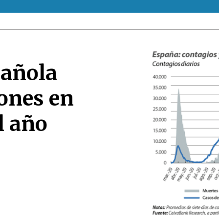
pañola
ones en
l año