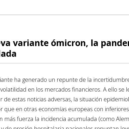
eva variante ómicron, la pand
lada
riante ha generado un repunte de la incertidumbr
 y volatilidad en los mercados financieros. A ello 
 de estas noticias adversas, la situación epidemio
r que en otras economías europeas con inferiores
más fuerza la incidencia acumulada (como Aleman
s y de presión hospitalaria nacionales repuntan l