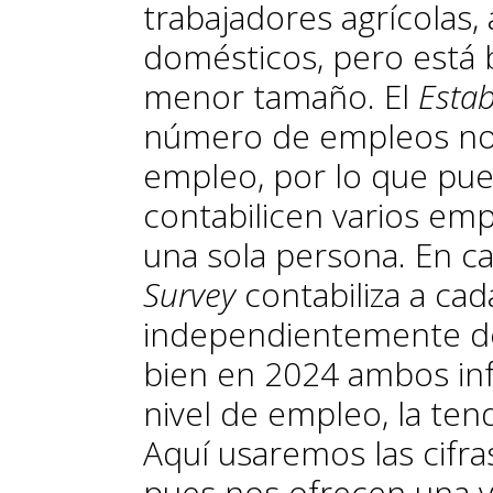
trabajadores agrícolas
domésticos, pero está
menor tamaño. El
Esta
número de empleos no a
empleo, por lo que pue
contabilicen varios em
una sola persona. En c
Survey
contabiliza a cad
independientemente de
bien en 2024 ambos inf
nivel de empleo, la ten
Aquí usaremos las cifras
pues nos ofrecen una v