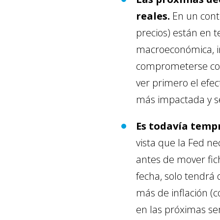
reales.
En un cont
precios) están en t
macroeconómica, in
comprometerse con 
ver primero el efec
más impactada y se
Es todavía tempr
vista que la Fed ne
antes de mover fic
fecha, solo tendrá
más de inflación (c
en las próximas se