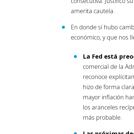
consecutiva. Justificó 
amerita cautela.
En donde sí hubo cambi
económico, y que nos ll
La Fed está preo
comercial de la Ad
reconoce explícita
hizo de forma clar
mayor inflación h
los aranceles recíp
más probable.
Las próximas de