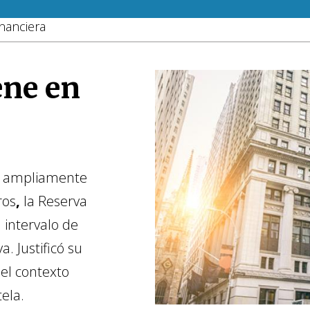
nanciera
ene en
n ampliamente
ros
,
la Reserva
 intervalo de
. Justificó su
el contexto
ela.