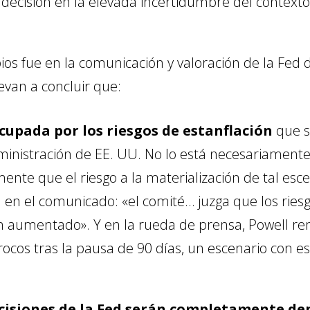
su decisión en la elevada incertidumbre del contex
os fue en la comunicación y valoración de la Fed 
evan a concluir que:
cupada por los riesgos de estanflación
que s
ministración de EE. UU. No lo está necesariament
mente que el riesgo a la materialización de tal es
a en el comunicado: «el comité… juzga que los ri
an aumentado». Y en la rueda de prensa, Powell 
rocos tras la pausa de 90 días, un escenario con est
cisiones de la Fed serán completamente de